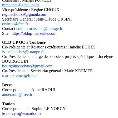
Conseiller : Michel PONCET
miponcet@gmail.com
Vice-présidente : Régine CHOUX
reginechoux9@gmail.com
Secrétaire Général : Jean-Claude ORSINI
orsinijc@free.fr
Contact :
oldup.marseille@orange.fr
Site :
https://oldup-marseille.com
OLD'UP OC à Toulouse
Co-Présidente et Relations extérieures : Isabelle ECHES
isabelle.eches@orange.fr
Co-Présidente en charge des dossiers-projets spécifiques : Jocelyne
BOURGOUIN
bourgoinjocelyne@gmail.com
Co-Présidente et Secrétariat général : Marie KREMER
marie.kremer@free.fr
Brest
Correspondante : Anne RAOUL
anneraoul@free.fr
Toulon
Correspondante : Sophie LE NORCY
le-norcy.s@wanadoo.fr