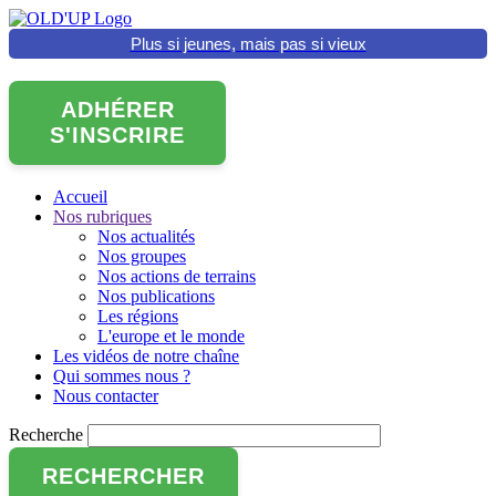
Aller
au
Plus si jeunes, mais pas si vieux
contenu
principal
ADHÉRER
S'INSCRIRE
Accueil
Nos rubriques
Main
Nos actualités
navigation
Nos groupes
Nos actions de terrains
Nos publications
Les régions
L'europe et le monde
Les vidéos de notre chaîne
Qui sommes nous ?
Nous contacter
Recherche