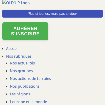
Aller
au
Plus si jeunes, mais pas si vieux
contenu
principal
ADHÉRER
S'INSCRIRE
Main
Accueil
Nos rubriques
navigation
Nos actualités
Nos groupes
Nos actions de terrains
Nos publications
Les régions
L'europe et le monde