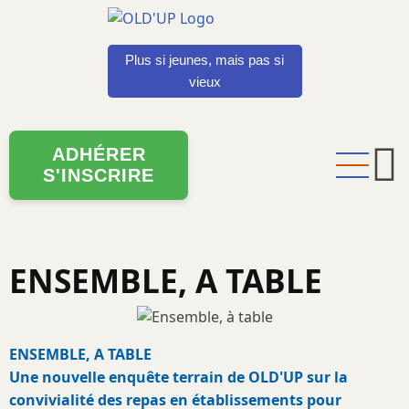
Aller
au
contenu
Plus si jeunes, mais pas si
principal
vieux
ADHÉRER
S'INSCRIRE
ENSEMBLE, A TABLE
ENSEMBLE, A TABLE
Une nouvelle enquête terrain de OLD'UP sur la
convivialité des repas en établissements pour