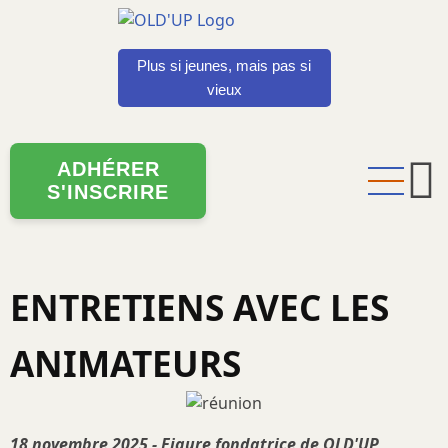
Aller
au
contenu
Plus si jeunes, mais pas si
principal
vieux
ADHÉRER
S'INSCRIRE
ENTRETIENS AVEC LES
ANIMATEURS
18 novembre 2025 - Figure fondatrice de OLD'UP,