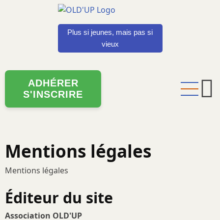
Aller
au
contenu
Plus si jeunes, mais pas si
principal
vieux
ADHÉRER
S'INSCRIRE
Mentions légales
Mentions légales
Éditeur du site
Association OLD'UP