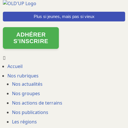
Aller
au
Plus si jeunes, mais pas si vieux
contenu
principal
ADHÉRER
S'INSCRIRE
Main
Accueil
Nos rubriques
navigation
Nos actualités
Nos groupes
Nos actions de terrains
Nos publications
Les régions