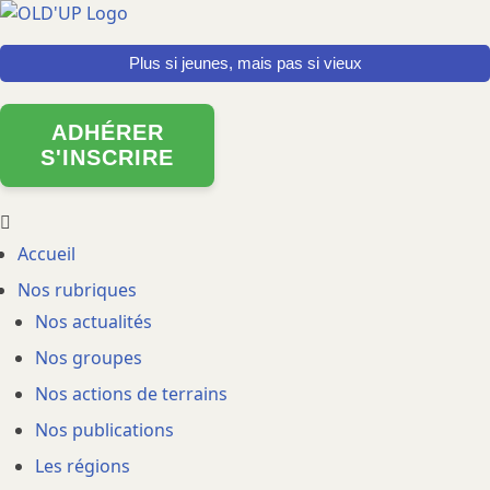
Aller
au
Plus si jeunes, mais pas si vieux
contenu
principal
ADHÉRER
S'INSCRIRE
Main
Accueil
Nos rubriques
navigation
Nos actualités
Nos groupes
Nos actions de terrains
Nos publications
Les régions