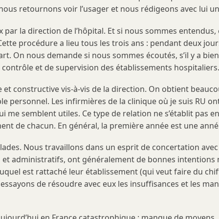
it, nous retournons voir l’usager et nous rédigeons avec lui un
ux par la direction de l’hôpital. Et si nous sommes entendus
 Cette procédure a lieu tous les trois ans : pendant deux jo
 à part. On nous demande si nous sommes écoutés, s’il y a 
ontrôle et de supervision des établissements hospitaliers
ve et constructive vis-à-vis de la direction. On obtient beau
rsonnel. Les infirmières de la clinique où je suis RU ont d
ui me semblent utiles. Ce type de relation ne s’établit pas 
ent de chacun. En général, la première année est une année
s. Nous travaillons dans un esprit de concertation avec la
s et administratifs, ont généralement de bonnes intentions m
uquel est rattaché leur établissement (qui veut faire du chiff
 essayons de résoudre avec eux les insuffisances et les man
t aujourd’hui en France catastrophique : manque de moyens