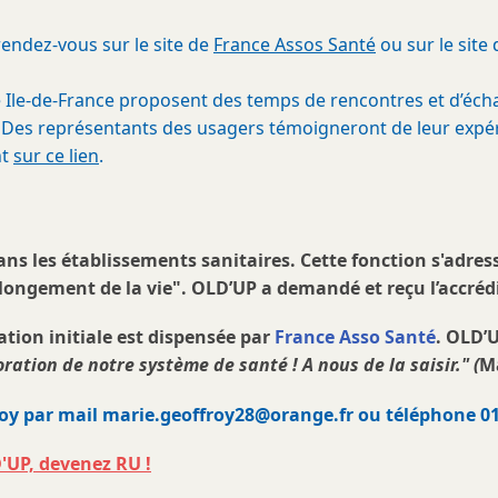
endez-vous sur le site de
France Assos Santé
ou sur le site d
té Ile-de-France proposent des temps de rencontres et d’é
 Des représentants des usagers témoigneront de leur expé
nt
sur ce lien
.
ns les établissements sanitaires. Cette fonction s'adres
allongement de la vie". OLD’UP a demandé et reçu l’accrédi
tion initiale est dispensée par
France Asso Santé
. OLD’
ration de notre système de santé ! A nous de la saisir." (
Ma
oy par mail marie.geoffroy28@orange.fr ou téléphone 01 
'UP, devenez RU !