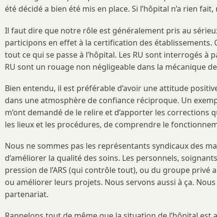
été décidé a bien été mis en place. Si l’hôpital n’a rien fa
Il faut dire que notre rôle est généralement pris au série
participons en effet à la certification des établissements.
tout ce qui se passe à l’hôpital. Les RU sont interrogés
RU sont un rouage non négligeable dans la mécanique de c
Bien entendu, il est préférable d’avoir une attitude positi
dans une atmosphère de confiance réciproque. Un exemple pe
m’ont demandé de le relire et d’apporter les corrections q
les lieux et les procédures, de comprendre le fonctionnem
Nous ne sommes pas les représentants syndicaux des malade
d’améliorer la qualité des soins. Les personnels, soignant
pression de l’ARS (qui contrôle tout), ou du groupe privé a
ou améliorer leurs projets. Nous servons aussi à ça. Nous
partenariat.
Rappelons tout de même que la situation de l’hôpital es