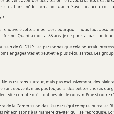
 doivent avoir des activités en lien avec la santé. C’est le
telier « relations médecin/malade » animé avec beaucoup de s
 ?
tre renouvelé cette année. C’est pourquoi il nous faut abs
e forme. Quant à moi j’ai 85 ans, je ne pourrai pas continu
u sein de OLD’UP. Les personnes que cela pourrait intéresser
moins engageantes et peut-être plus séduisantes. Les group
ne. Nous traitons surtout, mais pas exclusivement, des plainte
 sont souvent, mais pas toujours, des petites choses qui g
ent vite compte qu’ils ont besoin de nous, même si notre rô
dre de la Commission des Usagers (qui compte, outre les RU,
s réfléchissons à la manière d’éviter qu’il se reproduise. L