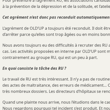
Pour prétendre à l’agrément RU, les associations candidates
à la prévention de la dépression et de la solitude, et l’a
Cet agrément n’est donc pas reconduit automatiquement
L’agrément de OLD’UP a toujours été reconduit. Il doit ê
d’arrêter parce qu’elles sont trop âgées ou en moins bonn
Nous avons toujours eu des difficultés à recruter des RU a
cas. Les activités proposées en interne par OLD’UP sont 
contrairement au groupe RU, qui est un peu à part.
En quoi consiste la tâche des RU ?
Le travail de RU est très intéressant. Il n’y a pas de routi
des actes de maltraitance, des erreurs de médicament… Ce
très nombreux dossiers. Les directeurs d’hôpitaux se rend
Quand une plainte nous arrive, nous l’étudions dans le ca
Nous regardons pourquoi tel incident s’est produit. Et nou