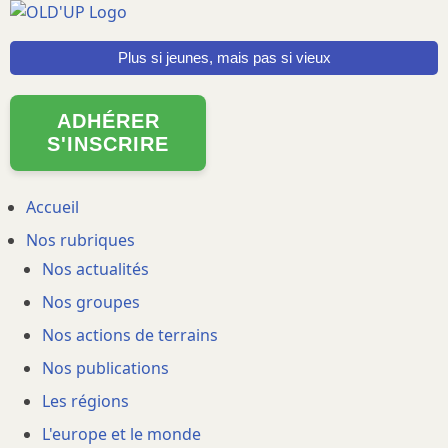
Aller
au
Plus si jeunes, mais pas si vieux
contenu
principal
ADHÉRER
S'INSCRIRE
Main
Accueil
Nos rubriques
navigation
Nos actualités
Nos groupes
Nos actions de terrains
Nos publications
Les régions
L'europe et le monde